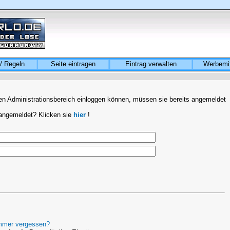
/ Regeln
Seite eintragen
Eintrag verwalten
Werbemit
hren Administrationsbereich einloggen können, müssen sie bereits angemeldet
 angemeldet? Klicken sie
hier
!
mmer vergessen?